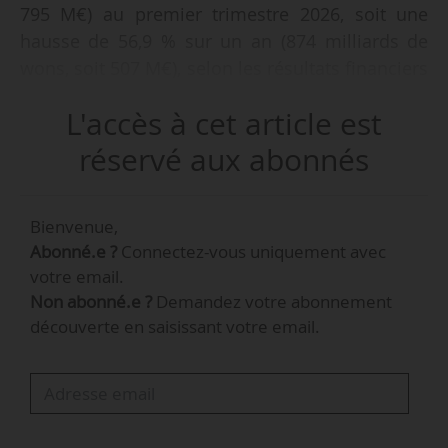
795 M€) au premier trimestre 2026, soit une
hausse de 56,9 % sur un an (874 milliards de
wons, soit 507 M€), selon les résultats financiers
publiés le 30/04/2026. Il s’agit d’un « record »
L'accès à cet article est
pour l’entreprise. Le bénéfice d’exploitation
atteint 561,6 milliards de wons (326 M€), en
réservé aux abonnés
progression de 22,8 % par rapport à la même
période en 2025 avec 457 milliards de wons
Bienvenue,
(265 M€). « Le seul bénéfice d’exploitation du
Abonné.e ?
Connectez-vous uniquement avec
premier trimestre représente 53 % du bénéfice
votre email.
d’exploitation annuel total de Krafton pour
Non abonné.e ?
Demandez votre abonnement
2025 », indique l’entreprise.
découverte en saisissant votre email.
Ces résultats sont principalement portés par les
performances de la franchise « PUBG », dont les
revenus ont progressé de 24 % sur un an. Sur
mobile, les revenus ont…