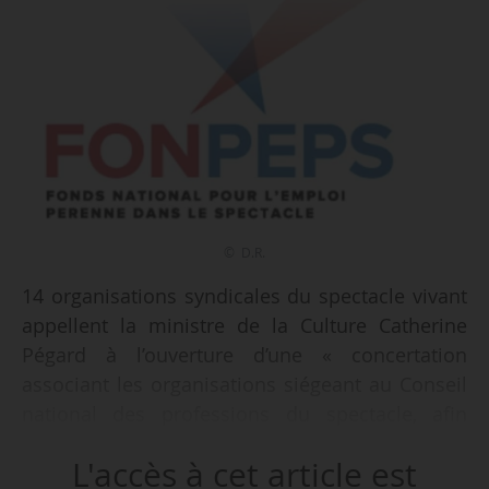
© D.R.
14 organisations syndicales du spectacle vivant
appellent la ministre de la Culture Catherine
Pégard à l’ouverture d’une « concertation
associant les organisations siégeant au Conseil
national des professions du spectacle, afin
d’examiner les conditions d’évolution du
L'accès à cet article est
Fonpeps et particulièrement du dispositif