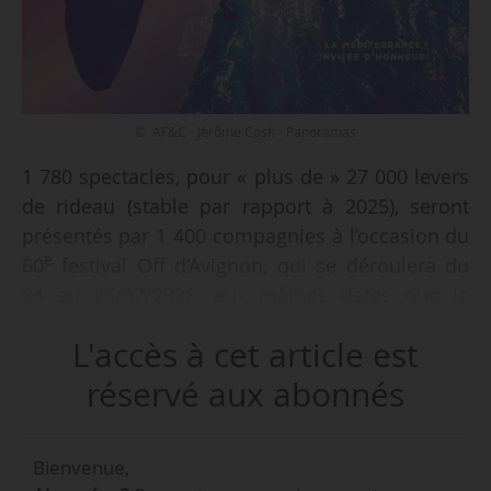
© AF&C - Jérôme Cosh - Panoramas
1 780 spectacles, pour « plus de » 27 000 levers
de rideau (stable par rapport à 2025), seront
présentés par 1 400 compagnies à l’occasion du
e
60
festival Off d’Avignon, qui se déroulera du
04 au 25/07/2026, aux mêmes dates que le
Festival d’Avignon, annonce Avignon Festival &
L'accès à cet article est
Compagnies, lors de la présentation à la
Collection Lambert (Avignon) le 27/04/2026. 141
réservé aux abonnés
lieux prendront part au Off, ce qui représente
2,6 millions de billets proposés à la vente
Bienvenue,
e
(comme en 2025). Lors de la 59
édition,