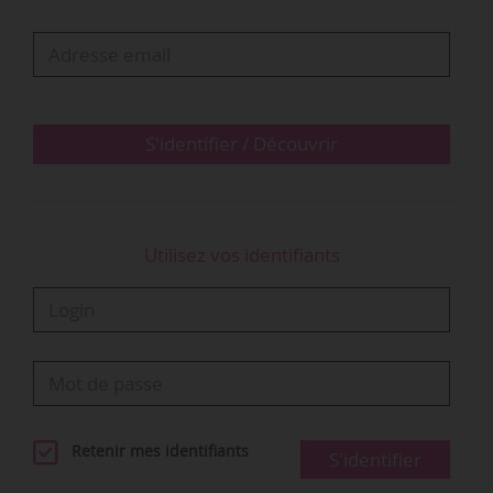
production d’une note stratégique dans un délai
de trois mois, puis d’un rapport détaillé lors de
l’assemblée suivante. Le texte « ne préjuge pas
du choix des procédures ni des montants » et
laisse aux instances…
S'identifier / Découvrir
Utilisez vos identifiants
Retenir mes identifiants
S'identifier