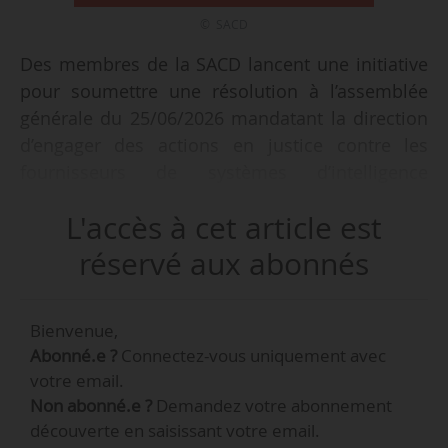
© SACD
Des membres de la SACD lancent une initiative
pour soumettre une résolution à l’assemblée
générale du 25/06/2026 mandatant la direction
d’engager des actions en justice contre les
fournisseurs de systèmes d’intelligence
artificielle générative ayant utilisé des œuvres
L'accès à cet article est
« sans autorisation ni rémunération
appropriée », apprend News Tank le 23/04/2026.
réservé aux abonnés
La condition préalable est de réunir 4 000 voix
de membres.
Bienvenue,
Abonné.e ?
Connectez-vous uniquement avec
La résolution mandate le conseil
votre email.
d’administration et la direction générale de
Non abonné.e ?
Demandez votre abonnement
l’OGC pour « préparer et introduire toutes
découverte en saisissant votre email.
actions contentieuses nécessaires » et prévoit la