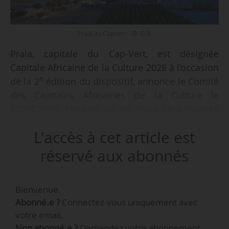
Praia au Cap-vert - © D.R.
Praia, capitale du Cap-Vert, est désignée
Capitale Africaine de la Culture 2028 à l’occasion
e
de la 2
édition du dispositif, annonce le Comité
des Capitales Africaines de la Culture le
22/04/2026. Pendant un an, Praia sera chargée
« d’accueillir une programmation culturelle
L'accès à cet article est
d’envergure et de développer des initiatives
structurantes en faveur des politiques
réservé aux abonnés
culturelles et des dynamiques créatives ».
Bienvenue,
Rabat (Maroc) avait été désignée Capitale
Abonné.e ?
Connectez-vous uniquement avec
Africaine de la Culture en 2022-2023 lors de la
votre email.
re
1
édition du programme. La capitale
Non abonné.e ?
Demandez votre abonnement