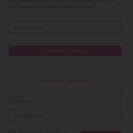
marocaine abrite depuis 2024 le siège
découverte en saisissant votre email.
permanent du Comité des Capitales Africaines
de la Culture.
Praia a été choisie « pour sa position
géostratégique dans les circulations culturelles
atlantiques, à la croisée de l’Afrique, des
S'identifier / Découvrir
Amériques et des Caraïbes. En tant que…
Utilisez vos identifiants