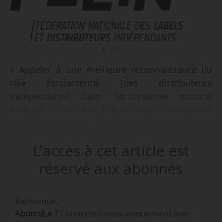
© D.R.
« Appeler à une meilleure reconnaissance du
rôle fondamental [des distributeurs
indépendants] dans l’écosystème musical
français », tel est l’objet d’une déclaration
conjointe de 15 distributeurs indépendants
membres de la Félin réunis en séminaire annuel
L'accès à cet article est
en mars 2026, annonce la fédération le
20/04/2026. Dans « un contexte de
réservé aux abonnés
concentration accrue du marché » et « dans un
environnement en profonde mutation », les
Bienvenue,
distributeurs indépendants rappellent que
Abonné.e ?
Connectez-vous uniquement avec
« leur modèle - fondé sur l’indépendance,