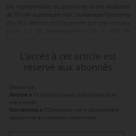
Les représentants du personnel et des étudiants
de l’École supérieure d’art Dunkerque-Tourcoing
(Nord) « alertent publiquement sur une menace
grave […] de désengagement de la Ville de
Dunkerque de l’EPCC à l’horizon 2028 »,
annoncent-ils le 14/04/2026. « Si cette
L'accès à cet article est
hypothèse se confirmait, la suppression du
financement et la fin de la mise à disposition
réservé aux abonnés
des locaux mettraient en péril l’équilibre même
de l’établissement », indiquent-ils, avec « le
Bienvenue,
soutien » des syndicats Force Ouvrière, CAAP,
Abonné.e ?
Connectez-vous uniquement avec
STAA CNT SO, CGT spectacle Hauts-de-France,
votre email.
Snéad CGT et du collectif Travailleur·euses de
Non abonné.e ?
Demandez votre abonnement
l’art 59.
découverte en saisissant votre email.
La municipalité finance l’école à hauteur de