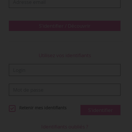
604 000 €, soit 20 % du budget 2026, selon les
chiffres du syndicat Force ouvrière. Le Conseil
municipal doit voter le budget de la collectivité
2026 le…
S'identifier / Découvrir
Utilisez vos identifiants
Retenir mes identifiants
S'identifier
Identifiants oubliés ?