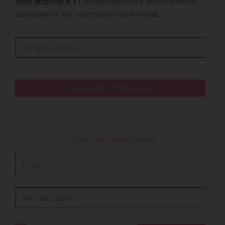
Non abonné.e ?
Demandez votre abonnement
« Depuis 2014, Jazz à Vauvert a accueilli les plus
découverte en saisissant votre email.
grands artistes nationaux et internationaux
(Imany, Gregory Porter, Chucho Valdes, Didier
Lockwood, Richard Galliano) tout en offrant une
scène à de nombreux artistes vivant en région
et notamment dans le Gard », indique…
S'identifier / Découvrir
Utilisez vos identifiants