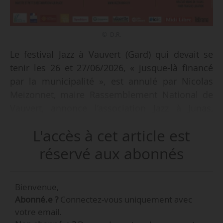
© D.R.
Le festival Jazz à Vauvert (Gard) qui devait se
tenir les 26 et 27/06/2026, « jusque-là financé
par la municipalité », est annulé par Nicolas
Meizonnet, maire Rassemblement National de
Vauvert, annonce l’association Jazz à Junas,
organisatrice de l’événement, le 17/04/2026. Le
L'accès à cet article est
festival sera accueilli aux mêmes dates à
Vergèze (Gard) « avec le soutien spécifique de la
réservé aux abonnés
Ville de Vergèze, du Département du Gard et de
la Région Occitanie », indique l’organisation. Il
Bienvenue,
sera à cette occasion renommé « Jazz à
Abonné.e ?
Connectez-vous uniquement avec
Vergèze ».
votre email.