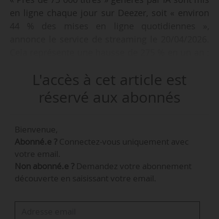
en ligne chaque jour sur Deezer, soit « environ
44 % des mises en ligne quotidiennes »,
annonce le service de streaming le 20/04/2026.
Cela représente une hausse de 275 % en un an :
en avril 2025, les morceaux entièrement
L'accès à cet article est
générés par IA représentaient 18 % des
contenus mis en ligne, soit « plus de 20 000
réservé aux abonnés
pistes ».
Bienvenue,
Au total, cela équivaut à « plus de 2 millions de
Abonné.e ?
Connectez-vous uniquement avec
titres générés par IA » mis en ligne chaque
votre email.
mois. La consommation de ces contenus est
Non abonné.e ?
Demandez votre abonnement
néanmoins « très faible, entre 1 et 3 % du
découverte en saisissant votre email.
nombre total de streams ».
« La musique générée par l’IA est désormais loin