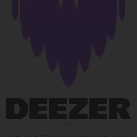
© D.R.
« Près de 75 000 titres » générés par IA sont mis