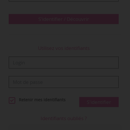
d’être un phénomène marginal et, alors que les
livraisons quotidiennes ne cessent d’augmenter,
nous espérons que l’ensemble de l’écosystème
S'identifier / Découvrir
musical se joindra à nous pour prendre…
Utilisez vos identifiants
Retenir mes identifiants
S'identifier
Identifiants oubliés ?