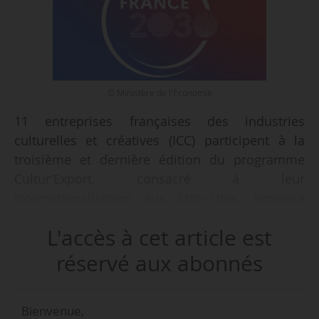
© Ministère de l'Économie
11 entreprises françaises des industries
culturelles et créatives (ICC) participent à la
troisième et dernière édition du programme
Cultur’Export, consacré à leur
internationalisation aux États-Unis, annonce
Bpifrance le 17/04/2026. Le programme est
L'accès à cet article est
mandaté par le Secrétariat général pour
l’investissement dans le cadre de France 2030,
réservé aux abonnés
avec le ministère de la Culture et le ministère de
l’Europe et des Affaires étrangères, et opéré par
Bienvenue,
Bpifrance en partenariat avec la Team France