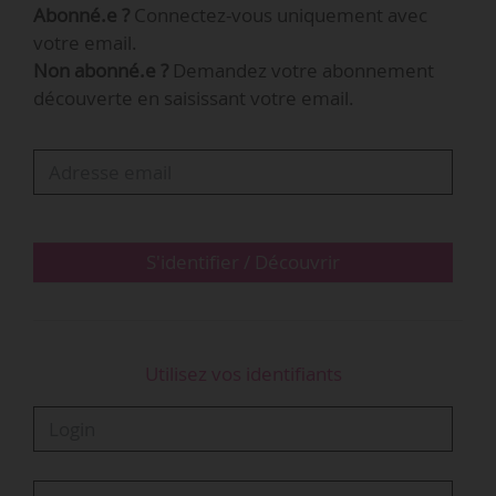
Abonné.e ?
Connectez-vous uniquement avec
Export.
votre email.
Non abonné.e ?
Demandez votre abonnement
Parmi les entreprises sélectionnées figurent
découverte en saisissant votre email.
notamment Alcôv (réseau d’auditoriums
immersifs mobiles), Ankama (jeux vidéo,
développeur et éditeur) ou Fisheye (ingénierie
culturelle immersive et réalité virtuelle).
Depuis son lancement en 2022, Cultur’Export a
S'identifier / Découvrir
accompagné 29 entreprises françaises. La…
Utilisez vos identifiants