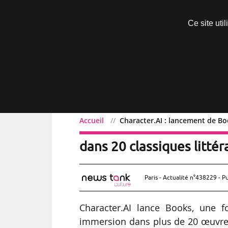
Découvrir sans engagement
Ce site uti
Menu
Accueil
Character.AI : lancement de Boo
Character.AI : lancement
dans 20 classiques littér
Paris - Actualité n°438229 - P
Character.AI lance Books, une f
immersion dans plus de 20 œuvres 