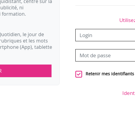
idistant, centré sur la
ublicité, ni
i formation.
Utilise
uotidien, le jour de
rubriques et les mots
artphone (App), tablette
R
Retenir mes identifiants
Ident