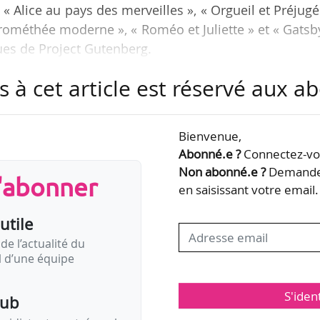
 Alice au pays des merveilles », « Orgueil et Préjugé
Prométhée moderne », « Roméo et Juliette » et « Gatsb
ues de Project Gutenberg.
s à cet article est réservé aux 
des de jeu :
iginal de l’œuvre (« Book arc » mode) ;
ors du récit original (« Go off script » mode) ;
Bienvenue,
é comme « prochainement » disponible, offrant 
Abonné.e ?
Connectez-vou
es.
Non abonné.e ?
Demandez
s'abonner
 un personnage existant ou…
en saisissant votre email.
utile
de l’actualité du
il d’une équipe
S'iden
pub