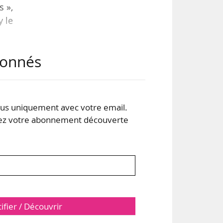
s »,
y le
abonnés
des
s uniquement avec votre email.
 votre abonnement découverte
tifier / Découvrir