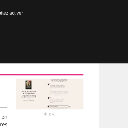
Nous joindre
itez activer
Espace abonné
e
© D.R.
 en
tres