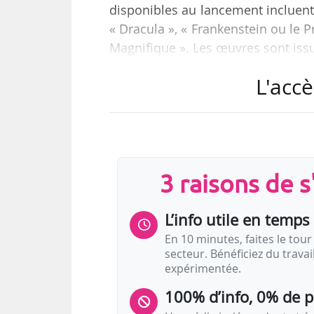
disponibles au lancement incluent «
« Dracula », « Frankenstein ou le 
Magnifique ». Les œuvres sont iss
L'accè
La fonctionnalité propose trois mo
• un mode suivant l’arc narratif or
• un mode libre permettant le jeu h
• un mode « TapTale », annonc
suggestions de répliques prédéfini
3 raisons de 
Les utilisateurs peuvent incarner
L’info utile en temps 
En 10 minutes, faites le tour 
secteur. Bénéficiez du trava
expérimentée.
100% d’info, 0% de 