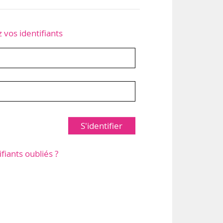
z vos identifiants
S'identifier
ifiants oubliés ?