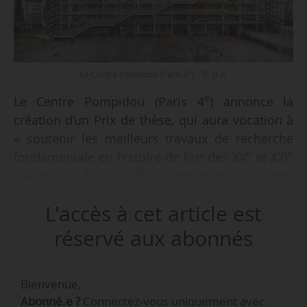
e
Le Centre Pompidou (Paris 4
) - © D.R.
e
Le Centre Pompidou (Paris 4
) annonce la
création d’un Prix de thèse, qui aura vocation à
« soutenir les meilleurs travaux de recherche
e
e
fondamentale en histoire de l’art des XX
et XXI
siècles », le 16/04/2026. Ce projet, qui fait l’objet
d’une collaboration entre le Musée national d’art
L'accès à cet article est
moderne, le Comité français d’histoire de l’art et
les Amis du Centre Pompidou, récompensera
réservé aux abonnés
les travaux « les plus riches, les plus originaux
et les plus ambitieux ». L’appel à candidatures
Bienvenue,
est lancé le 16/04/2026.
Abonné.e ?
Connectez-vous uniquement avec