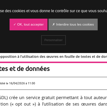
Prendre un rendez-vous
lise des cookies et vous donne le contrôle sur ce que vous souha
✓ OK, tout accepter
✗ Interdire tous les cookies
Personnaliser
opposition à l’utilisation des œuvres en fouille de textes et de d
ice d’opposition à l’utilisation des
xtes et de données
ublié le
16/04/2026 à 11:00
GDL) crée un service gratuit permettant à tout auteu
ition (« opt out ») à l’utilisation de ses œuvres dan