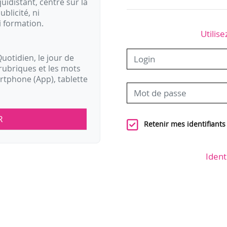
idistant, centré sur la
ublicité, ni
i formation.
Utilise
uotidien, le jour de
rubriques et les mots
artphone (App), tablette
R
Retenir mes identifiants
Ident