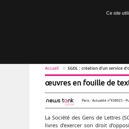
Découvrir sans engagement
Ce site uti
Menu
Accueil
SGDL : création d’un service d’
SGDL : création d’un serv
œuvres en fouille de te
Paris - Actualité n°438025 - P
La Société des Gens de Lettres (S
livres d’exercer son droit d’oppos