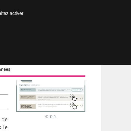
Nous joindre
itez activer
Espace abonné
onnées
© D.R.
r de
s le