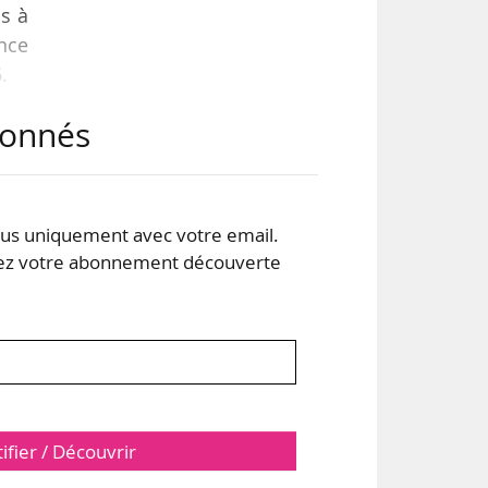
is à
nce
.
abonnés
eurs
2025
vres
s uniquement avec votre email.
 votre abonnement découverte
tifier / Découvrir