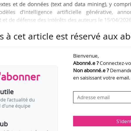
textes et de données (text and data mining), y compr
les d’intelligence artificielle générative, anno
t et de défense des intérêts des auteurs le 15/04/2026
s à cet article est réservé aux 
lateforme numérique « Hugo », ouverte à tous les aut
GDL. Pour les membres à jour de leurs cotisations 
anifesté ce droit d’opposition pour l’ensemble des li
Bienvenue,
iothèque nationale de France (BnF). La liste des…
Abonné.e ?
Connectez-vou
Non abonné.e ?
Demandez
s'abonner
en saisissant votre email.
utile
de l’actualité du
il d’une équipe
S'iden
pub