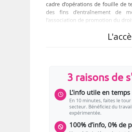
cadre d’opérations de fouille de 
des fins d’entraînement de modè
l’association de promotion du droi
L'accè
Le service est accessible sur la p
de livres, membres ou non de la S
et 2026, la SGDL a d’ores et déjà m
référencés au catalogue de la Bibl
3 raisons de 
L’info utile en temps 
En 10 minutes, faites le tour 
secteur. Bénéficiez du trava
expérimentée.
100% d’info, 0% de 