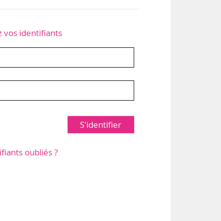
z vos identifiants
S'identifier
ifiants oubliés ?