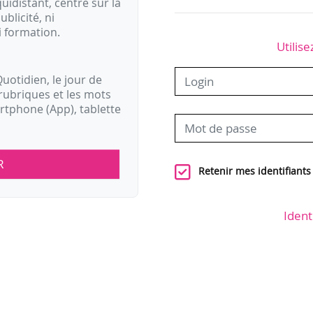
idistant, centré sur la
ublicité, ni
i formation.
Utilise
uotidien, le jour de
rubriques et les mots
artphone (App), tablette
R
Retenir mes identifiants
Ident