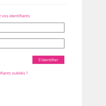
z vos identifiants
S'identifier
ifiants oubliés ?