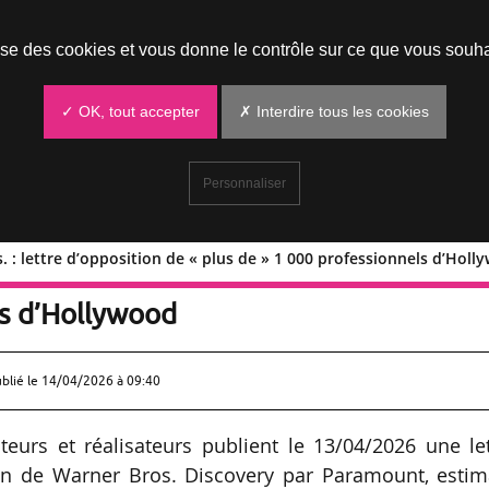
Prendre un rendez-vous
lise des cookies et vous donne le contrôle sur ce que vous souha
✓ OK, tout accepter
✗ Interdire tous les cookies
Personnaliser
: lettre d’opposition de « plus de » 1 000 professionnels d’Holl
Bros. : lettre d’opposition de « plus
ls d’Hollywood
ublié le
14/04/2026 à 09:40
teurs et réalisateurs publient le 13/04/2026 une le
tion de Warner Bros. Discovery par Paramount, esti