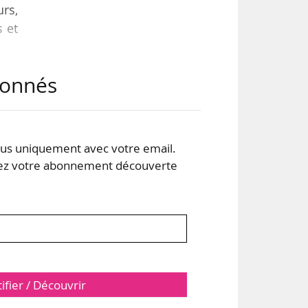
rs,
s et
abonnés
ily
 par
Jane
ous
s uniquement avec votre email.
 votre abonnement découverte
tifier / Découvrir