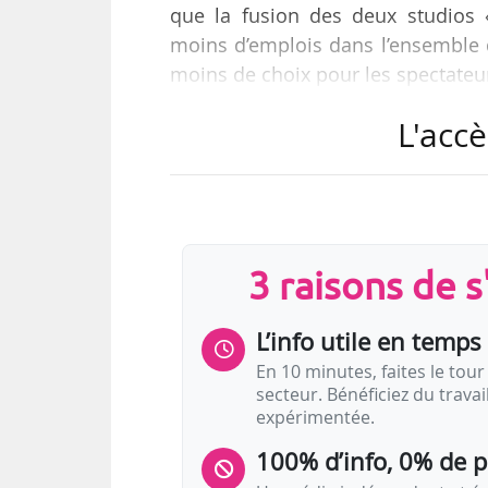
que la fusion des deux studios 
moins d’emplois dans l’ensemble d
moins de choix pour les spectateu
L'accè
Parmi les signataires figurent B
Gladstone, Yorgos Lanthimos, Denis 
une coalition comprenant le Commi
Fonda, le Democracy Defenders F
l’administration Obama…
3 raisons de 
L’info utile en temps 
En 10 minutes, faites le tour 
secteur. Bénéficiez du trava
expérimentée.
100% d’info, 0% de 