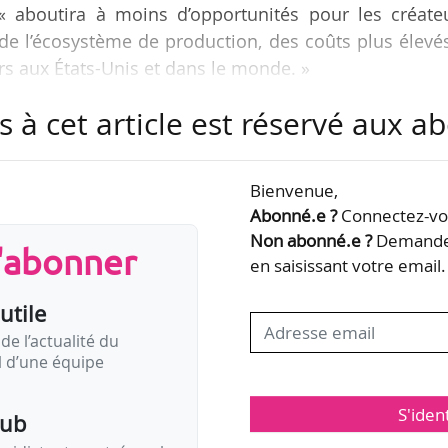
« aboutira à moins d’opportunités pour les créateu
e l’écosystème de production, des coûts plus élevé
rs aux États-Unis et dans le monde. »
s à cet article est réservé aux 
ryan Cranston, Joaquin Phoenix, Tiffany Haddish, L
Villeneuve et J. J. Abrams. La lettre a été organisée
ttee for the First Amendment, dirigé par l’actrice 
Bienvenue,
und, co-fondé par Norm Eisen, ancien ambassadeur s
Abonné.e ?
Connectez-vou
Non abonné.e ?
Demandez
s'abonner
en saisissant votre email.
utile
de l’actualité du
il d’une équipe
S'iden
pub