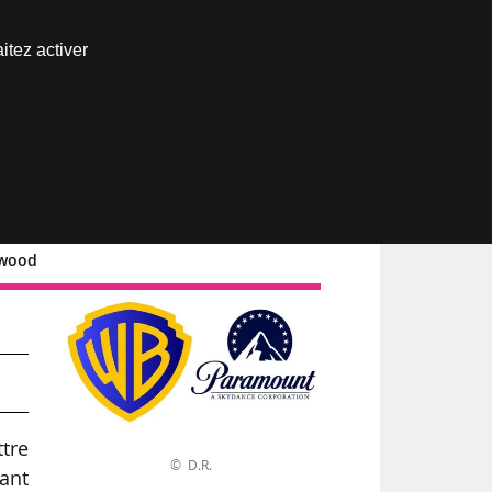
Nous joindre
itez activer
Espace abonné
ywood
ttre
© D.R.
mant