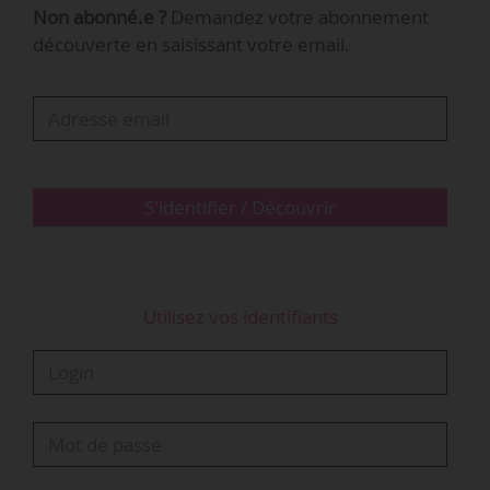
Non abonné.e ?
Demandez votre abonnement
concours « Ma thèse en 180 secondes ».
découverte en saisissant votre email.
La programmation comprendra notamment une
exposition de costumes créés par Christian
Lacroix pour le Théâtre national de l’Opéra
Comique, en partenariat avec le Centre national
du costume et de la scène de Moulins, ou la
S'identifier / Découvrir
pièce…
Utilisez vos identifiants