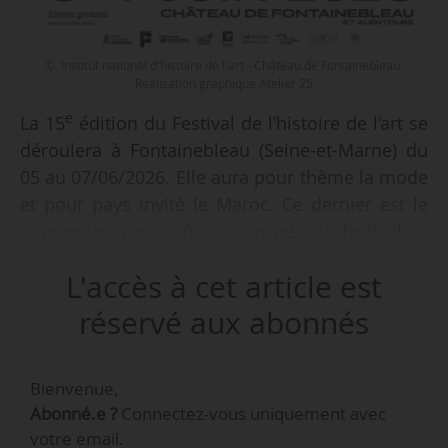
© Institut national d'histoire de l'art - Château de Fontainebleau.
Réalisation graphique Atelier 25
e
La 15
édition du Festival de l’histoire de l’art se
déroulera à Fontainebleau (Seine-et-Marne) du
05 au 07/06/2026. Elle aura pour thème la mode
et pour pays invité le Maroc. Ce dernier est le
« premier pays africain invité au festival ».
L’édition 2026 est par ailleurs labellisée « Saison
L'accès à cet article est
Méditerranée 2026 ».
réservé aux abonnés
L’événement proposera « plus de 300
événements gratuits et ouverts à toutes et
Bienvenue,
tous », parmi lesquels des conférences, débats,
Abonné.e ?
Connectez-vous uniquement avec
ateliers, présentations d’ouvrages, expositions,
votre email.
spectacles, ou encore concerts, ainsi que le