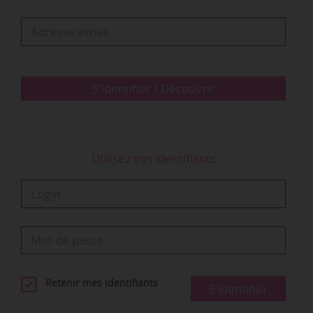
questions sociales et professionnelles relatives
aux auteurs, aux artistes-auteurs ainsi qu’aux
salariés du spectacle et des arts visuels et aux…
S'identifier / Découvrir
Utilisez vos identifiants
Retenir mes identifiants
S'identifier