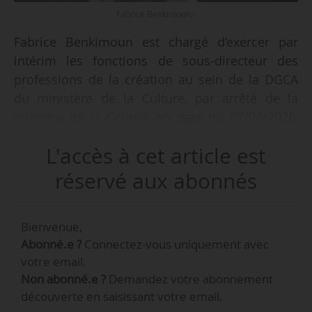
Fabrice Benkimoun -
Fabrice Benkimoun est chargé d’exercer par
intérim les fonctions de sous-directeur des
professions de la création au sein de la DGCA
du ministère de la Culture, par arrêté de la
ministre de la Culture en date du 07/04/2026,
publié au Journal officiel le 09/04/2026.
L'accès à cet article est
Fabrice Benkimoun était, depuis 2021, délégué
réservé aux abonnés
aux politiques professionnelles et sociales des
auteurs et aux politiques de l’emploi à la DGCA,
Bienvenue,
délégation qui a laissé place à la nouvelle sous-
Abonné.e ?
Connectez-vous uniquement avec
direction des professions de la création, créée
votre email.
par arrêté en date du 27/03/2026. Cette sous-
Non abonné.e ?
Demandez votre abonnement
direction a pour objet de « coordonner, pour le
découverte en saisissant votre email.
compte du ministère de la Culture, le suivi des