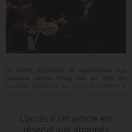
© D.R.
La cheffe d’orchestre et violoncelliste sud
coréenne Han-na Chang, née en 1982, est
nommée présidente du Seoul Arts Center à
compter du 24/04/2026 avec un contrat de trois
ans, apprend News Tank le 07/04/2026.
Première femme à occuper cette fonction à la
L'accès à cet article est
tête du complexe culturel, elle succède au
pianiste sud coréen Hyoung-Joon Chang en
réservé aux abonnés