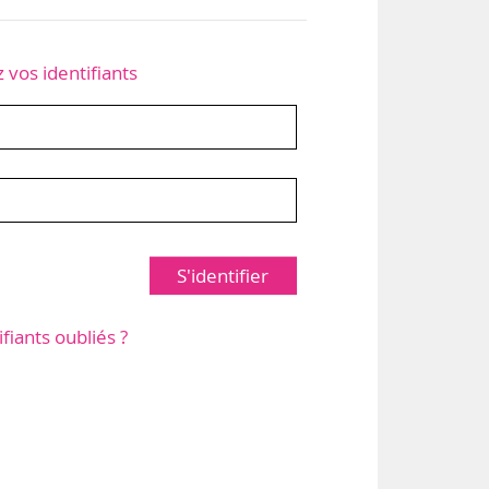
z vos identifiants
S'identifier
ifiants oubliés ?