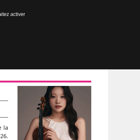
Nous joindre
itez activer
Espace abonné
es
 la
26.