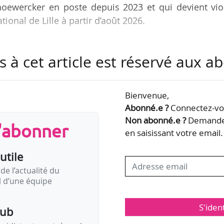
hoewercker en poste depuis 2023 et qui devient vio
tional de Lille à partir d’août 2026.
embre du Quatuor Eden qu’elle a co-fondé et sec
s à cet article est réservé aux 
Orchestre symphonique de la Radio bavaroise (Allemag
Hochschule für Musik Hanns Eisler à Berlin après av
 arts de Corée à Seoul.
Bienvenue,
Abonné.e ?
Connectez-vou
ps plein et présente environ 150 concerts par saiso
Non abonné.e ?
Demandez
s'abonner
ongrès de Nantes où se…
en saisissant votre email.
utile
de l’actualité du
il d’une équipe
S'iden
pub