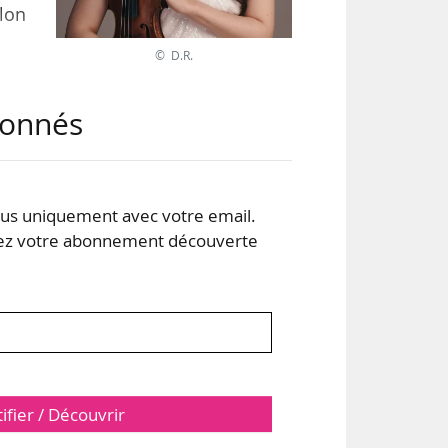
lon
© D.R.
ond
abonnés
ne).
oir
s uniquement avec votre email.
n à
 votre abonnement découverte
tifier / Découvrir