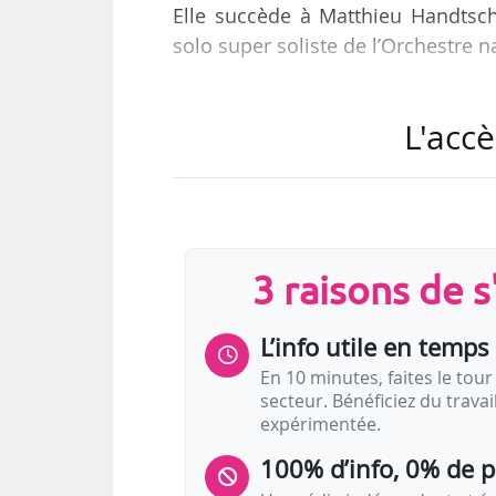
Elle succède à Matthieu Handtsc
solo super soliste de l’Orchestre na
Jueun Jeong est par ailleurs m
L'accè
violoniste principal invitée de l’
Elle poursuit sa formation à la 
étudié à l’Université nationale des
L’ONPL compte 97 musiciens à tem
3 raisons de 
Angers et à Nantes. La Cité des C
L’info utile en temps 
En 10 minutes, faites le tour 
secteur. Bénéficiez du trava
expérimentée.
100% d’info, 0% de 