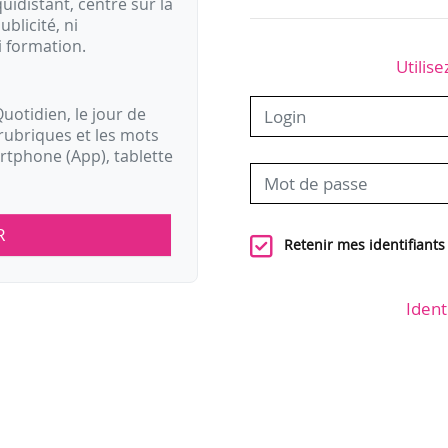
idistant, centré sur la
ublicité, ni
i formation.
Utilise
uotidien, le jour de
rubriques et les mots
artphone (App), tablette
R
Retenir mes identifiants
Ident