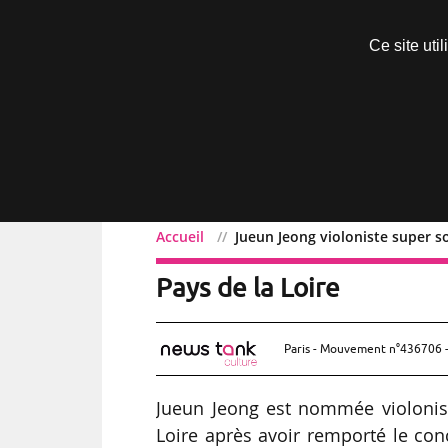
Découvrir sans engagement
Ce site uti
Menu
Accueil
Jueun Jeong violoniste super so
Jueun Jeong violoniste s
Pays de la Loire
Paris - Mouvement n°436706 -
Jueun Jeong est nommée violonist
Loire après avoir remporté le co