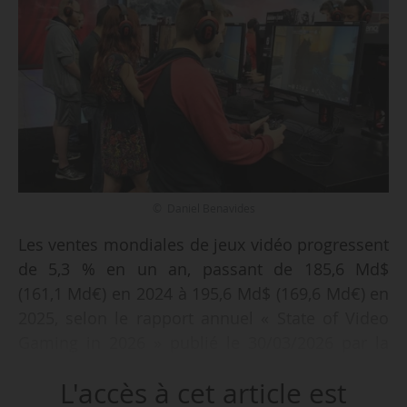
© Daniel Benavides
Les ventes mondiales de jeux vidéo progressent
de 5,3 % en un an, passant de 185,6 Md$
(161,1 Md€) en 2024 à 195,6 Md$ (169,6 Md€) en
2025, selon le rapport annuel « State of Video
Gaming in 2026 » publié le 30/03/2026 par la
société de conseil en investissement Epyllion.
L'accès à cet article est
Les dépenses atteignent sur console 41,6 Md$