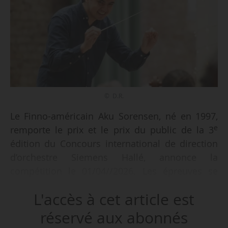
© D.R.
Le Finno-américain Aku Sorensen, né en 1997,
e
remporte le prix et le prix du public de la 3
édition du Concours international de direction
d’orchestre Siemens Hallé, annonce la
compétition le 01/04//2026. Les épreuves se
sont déroulées du 29 au 31/03/2026 à
L'accès à cet article est
Manchester (Royaume-Uni).
réservé aux abonnés
Le prix est doté par un engagement de trois ans