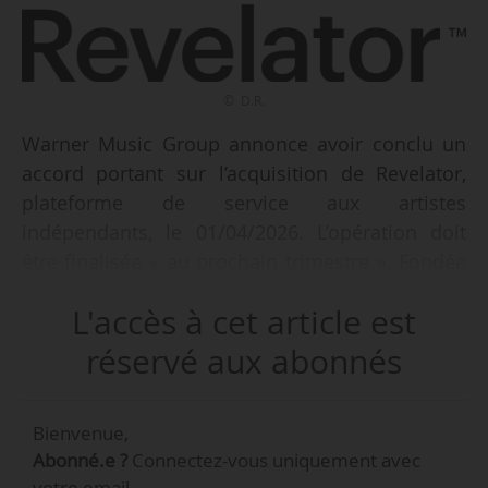
© D.R.
Warner Music Group annonce avoir conclu un
accord portant sur l’acquisition de Revelator,
plateforme de service aux artistes
indépendants, le 01/04/2026. L’opération doit
être finalisée « au prochain trimestre ». Fondée
en 2012 par Bruno Guez, Revelator est
L'accès à cet article est
spécialisée dans la distribution numérique, la
gestion des droits et des redevances et l’analyse
réservé aux abonnés
de données « en temps réel ». Son intégration à
WMG « transformera l’offre de services
Bienvenue,
proposés par les labels de WMG et ADA aux
Abonné.e ?
Connectez-vous uniquement avec
artistes, et à la communauté indépendante ».
votre email.