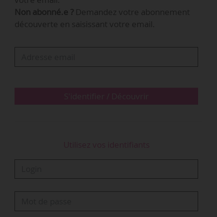
Non abonné.e ?
Demandez votre abonnement
Revelator accompagne « des centaines de
découverte en saisissant votre email.
clients » grâce à des « outils cloud qui
simplifient les opérations et les rapports
financiers pour les artistes, les labels et les
distributeurs ». Parmi ses fonctionnalités
« phares » figurent la solution Revelator Pro,
l’API…
S'identifier / Découvrir
Utilisez vos identifiants