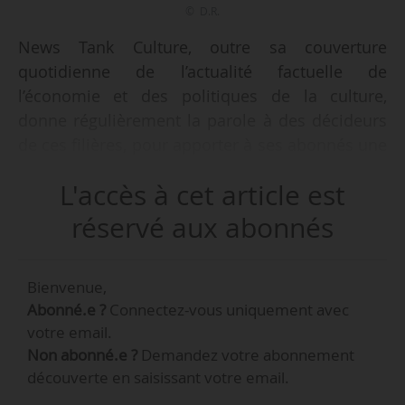
© D.R.
News Tank Culture, outre sa couverture
quotidienne de l’actualité factuelle de
l’économie et des politiques de la culture,
donne régulièrement la parole à des décideurs
de ces filières, pour apporter à ses abonnés une
information complète et dense aussi bien que
L'accès à cet article est
des visions inspirantes.
réservé aux abonnés
Voici une sélection d’entretiens parus dans tous
les domaines couverts par News Tank Culture
Bienvenue,
du 01 au 31/03/2026.
Abonné.e ?
Connectez-vous uniquement avec
votre email.
La sélection du mois
Non abonné.e ?
Demandez votre abonnement
découverte en saisissant votre email.