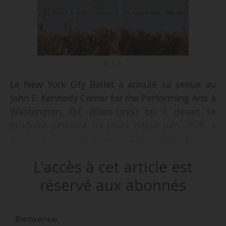
© D.R.
Le New York City Ballet a annulé sa venue au
John F. Kennedy Center for the Performing Arts à
Washington, D.C (Etats-Unis) où il devait se
produire pendant six jours début juin 2026, a
annoncé la compagnie le 27/03/2026. Aucune
explication officielle n’a été fournie, selon
L'accès à cet article est
Broadwayworld. Cette décision fait suite à une
série de retraits, dont ceux entre autres de la
réservé aux abonnés
soprano Renée Fleming, du compositeur Philip
Glass, du San Francisco Ballet, de la Martha
Bienvenue,
Graham Dance Company. Le Washington