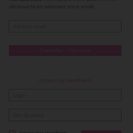
culturelle, de la scénographie, de la médiation
découverte en saisissant votre email.
et des technologies ». De plus, 48 conférences,
ateliers ou pitchs ont été organisés, contre 40
en 2025.
Le Grand Prix Impact a été remis à Ducaroy
Grange - Maquette Manipe Sculpture & Décor,
S'identifier / Découvrir
pour sa…
Utilisez vos identifiants