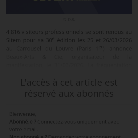
© D.R.
4 816 visiteurs professionnels se sont rendus au
e
Sitem pour sa 30
édition les 25 et 26/03/2026
er
au Carrousel du Louvre (Paris 1
), annonce
Beaux-Arts & Cie, organisateur de la
manifestation, le 31/03/2026. La fréquentation
est en « hausse de 6 % par rapport à 2025 ». La
L'accès à cet article est
manifestation a comptabilisé 7 % de visiteurs
internationaux, issus de 35 pays différents.
réservé aux abonnés
e
La 30
édition a par ailleurs accueilli 175
Bienvenue,
exposants, contre 180 en 2025. 70 d’entre eux
Abonné.e ?
Connectez-vous uniquement avec
étaient de nouveaux participants, « parmi
votre email.
lesquels de nombreux acteurs de l’innovation
Non abonné.e ?
Demandez votre abonnement