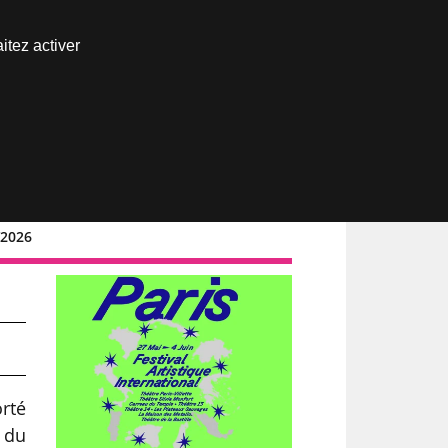
Nous joindre
itez activer
Espace abonné
/2026
orté
e du