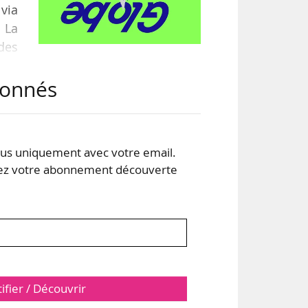
lvia
. La
 des
abonnés
ent
par
s et
s uniquement avec votre email.
 votre abonnement découverte
tifier / Découvrir