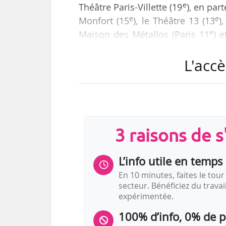
e
Théâtre Paris-Villette (19
), en par
e
e
Monfort (15
), le Théâtre 13 (13
)
e
Maison des Métallos (Paris 11
) 
théâtres organisateurs.
L'accè
L’édition 2026 proposera neuf s
traversés par la thématique du 
spectacle (à l’exception du « Sacre
compagnies sont originaires de G
3 raisons de 
L’info utile en temps 
En 10 minutes, faites le tour 
secteur. Bénéficiez du trava
expérimentée.
100% d’info, 0% de 