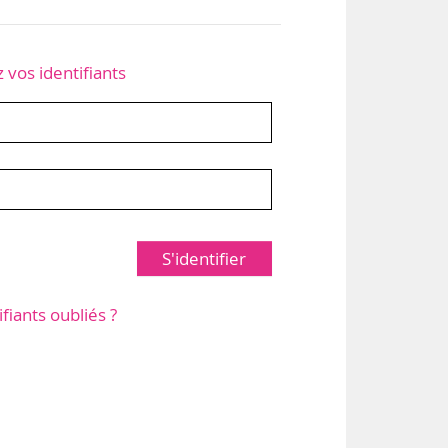
z vos identifiants
S'identifier
ifiants oubliés ?