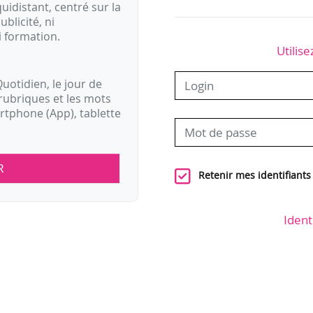
idistant, centré sur la
ublicité, ni
i formation.
Utilise
uotidien, le jour de
rubriques et les mots
artphone (App), tablette
R
Retenir mes identifiants
Ident