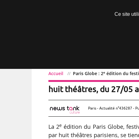
Découvrir sans engagement
Ce site uti
Menu
e
Accueil
Paris Globe : 2
édition du festi
e
Paris Globe : 2
édition d
huit théâtres, du 27/05
Paris - Actualité n°436287 - P
e
La 2
édition du Paris Globe, fest
par huit théâtres parisiens, se tien