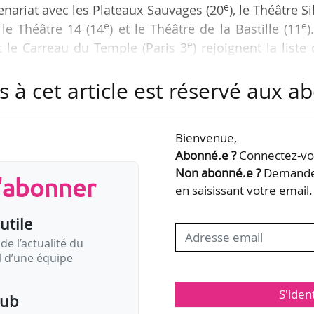
e
tenariat avec les Plateaux Sauvages (20
), le Théâtre Si
e
e
, le Théâtre 14 (14
) et le Théâtre de la Bastille (11
)
e
et le Carreau du Temple (Paris 3
) rejoignent la liste
s à cet article est réservé aux 
pectacles de danse, performance et théâtre, notamm
« rapport au corps », avec deux représentations 
Bienvenue,
 du printemps », avec trois dates prévues). Les artiste
Abonné.e ?
Connectez-vou
rèce…
Non abonné.e ?
Demandez
s'abonner
en saisissant votre email.
utile
de l’actualité du
il d’une équipe
S'iden
pub