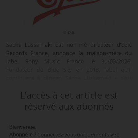
© D.R.
Sacha Lussamaki est nommé directeur d’Epic
Records France, annonce la maison-mère du
label Sony Music France le 30/03/2026.
Fondateur de Blue Sky en 2013, label qu’il
continuera à diriger, Sacha Lussamaki « s’est
imposé comme l’un des dénicheurs et
L'accès à cet article est
développeurs de talents les plus influents de la
scène française, accompagnant l’émergence
réservé aux abonnés
d’artistes majeurs tels que Jolagreen23, Lesram,
KLM, R2, RDN, Kerchak ou encore Marcia ».
Bienvenue,
Abonné.e ?
Connectez-vous uniquement avec
À la tête d’Epic Records France, Sacha