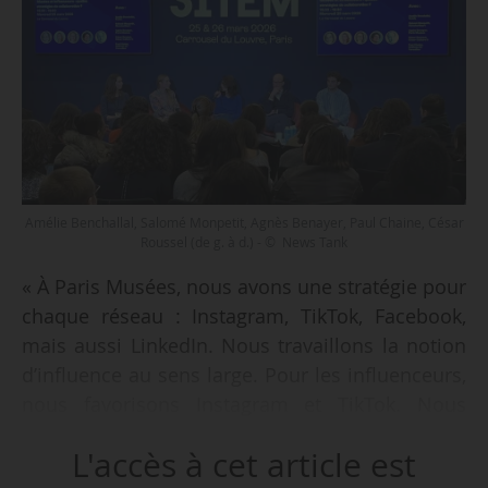
Amélie Benchallal, Salomé Monpetit, Agnès Benayer, Paul Chaine, César
Roussel (de g. à d.) - © News Tank
« À Paris Musées, nous avons une stratégie pour
chaque réseau : Instagram, TikTok, Facebook,
mais aussi LinkedIn. Nous travaillons la notion
d’influence au sens large. Pour les influenceurs,
nous favorisons Instagram et TikTok. Nous
faisons une quarantaine de collaborations par
L'accès à cet article est
an à l’échelle des 12 musées du réseau. Nous