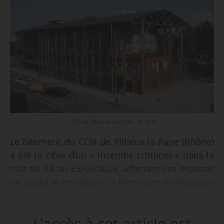
CCN de Rillieux-la-Pape - © D.R.
Le bâtiment du CCN de Rillieux-la-Pape (Rhône)
a été la cible d’un « incendie criminel » dans la
nuit du 24 au 25/03/2026, affectant ses espaces
de travail et entraînant la fermeture du lieu pour
« une durée indéterminée », apprend News Tank
le 26/03/2026. Rillieux-la-Pape est le théâtre de
L'accès à cet article est
violences urbaines depuis le 21/03/2026, après