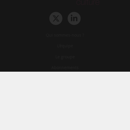
Qui sommes-nous ?
L‘équipe
Le groupe
Abonnements
Contact
Archives
CGA
Mentions légales
Confidentialité