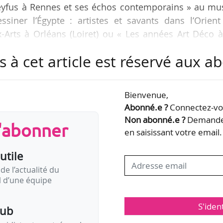
 Dreyfus à Rennes et ses échos contemporains » au m
Dessiner l’Égypte : artistes et savants dans l’Orien
Arts à Orléans (Loiret) ou « Les années Art Déco à
950 » au musée des Arts décoratifs de l’Océan Indi
s à cet article est réservé aux 
s directions régionales des affaires culturelles, le l
Bienvenue,
a pour objectif de « mettre en lumière et de soutenir
Abonné.e ?
Connectez-vou
usées territoriaux…
Non abonné.e ?
Demandez
s'abonner
en saisissant votre email.
utile
de l’actualité du
il d’une équipe
S'iden
pub