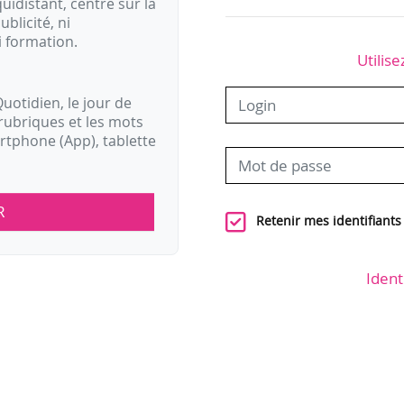
idistant, centré sur la
ublicité, ni
i formation.
Utilise
uotidien, le jour de
rubriques et les mots
artphone (App), tablette
R
Retenir mes identifiants
Ident