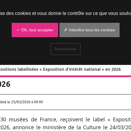
Prendre un rendez-vous
lise des cookies et vous donne le contrôle sur ce que vous souha
✓ OK, tout accepter
✗ Interdire tous les cookies
Personnaliser
positions labellisées « Exposition d’intérêt national » en 2026
 30 expositions labellisées « Expositio
2026
ublié le
25/03/2026 à 09:00
 30 musées de France, reçoivent le label « Exposit
 2026, annonce le ministère de la Culture le 24/03/2