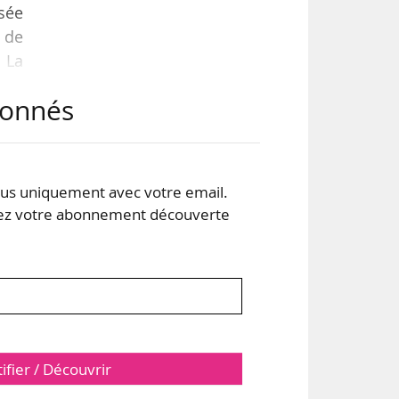
usée
t de
 La
en à
abonnés
abel
 des
s uniquement avec votre email.
 votre abonnement découverte
tifier / Découvrir