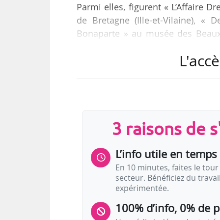
Parmi elles, figurent « L’Affaire
de Bretagne (Ille-et-Vilaine), « 
Bonaparte » au musée des Beaux-
Réunion - le mobilier de 1930 à 1
L'accè
Saint-Louis (La Réunion).
Créé en 1999 et mis en œuvre par le
« Exposition d’intérêt national » 
expositions organisées dans les m
3 raisons de 
L’info utile en temps 
En 10 minutes, faites le tour 
secteur. Bénéficiez du trava
expérimentée.
100% d’info, 0% de 