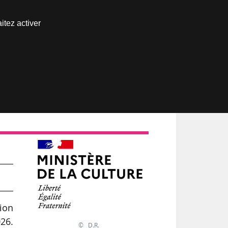
Nous joindre
itez activer
Espace abonné
n
ion
026.
© D.R.