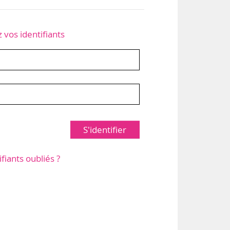
z vos identifiants
S'identifier
ifiants oubliés ?