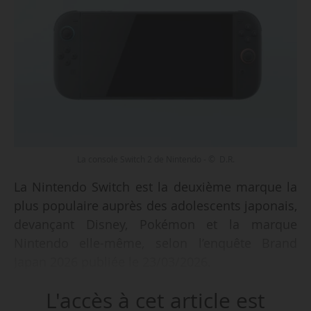
La console Switch 2 de Nintendo - © D.R.
La Nintendo Switch est la deuxième marque la
plus populaire auprès des adolescents japonais,
devançant Disney, Pokémon et la marque
Nintendo elle-même, selon l’enquête Brand
Japan 2026 publiée le 23/03/2026.
L'accès à cet article est
e
L’enquête, qui en est à sa 26
édition, a été