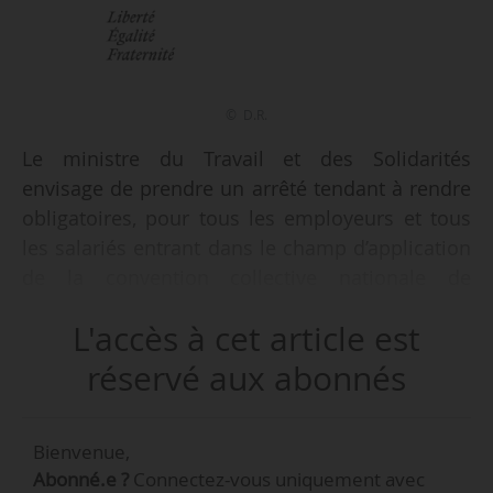
© D.R.
Le ministre du Travail et des Solidarités
envisage de prendre un arrêté tendant à rendre
obligatoires, pour tous les employeurs et tous
les salariés entrant dans le champ d’application
de la convention collective nationale de
l’édition, les stipulations des accords du
L'accès à cet article est
22/12/2025 et du 03/02/2026, indique un avis
publié au Journal officiel le 21/03/2026.
réservé aux abonnés
Les accords sont relatifs, pour le premier, à la
Bienvenue,
révision du titre III du chapitre 3 de l’annexe IX
Abonné.e ?
Connectez-vous uniquement avec
de la convention, relative aux stipulations