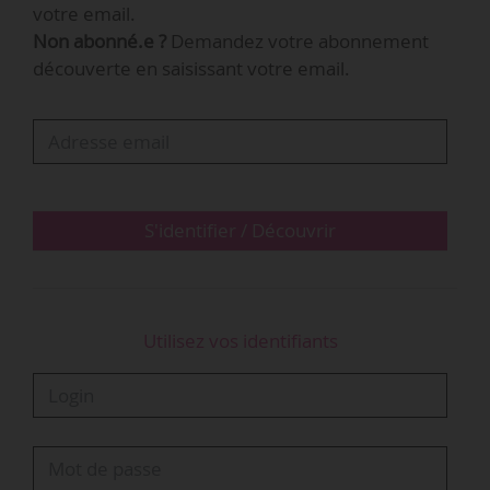
votre email.
spécifiques applicables aux techniciens du
Non abonné.e ?
Demandez votre abonnement
spectacle et aux artistes-interprètes, engagés
découverte en saisissant votre email.
pour la production de phonogrammes et
vidéogrammes musicaux. Le second concerne
les négociations annuelles obligatoires (annexe
spécifique édition phonographique).
Ces accords pourront être consultés en…
S'identifier / Découvrir
Utilisez vos identifiants