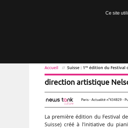
Découvrir sans engagement
Ce site uti
Menu
re
Accueil
Suisse : 1
édition du Festival
re
Suisse : 1
édition du Fe
direction artistique Nel
Paris - Actualité n°434829 - P
La première édition du Festival 
Suisse) créé à l’initiative du pia