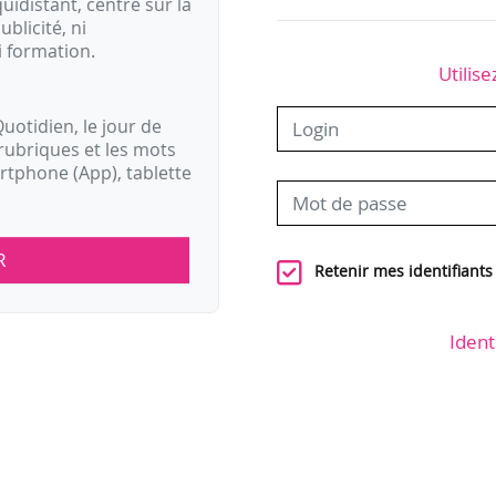
idistant, centré sur la
ublicité, ni
i formation.
Utilise
uotidien, le jour de
rubriques et les mots
artphone (App), tablette
R
Retenir mes identifiants
Ident