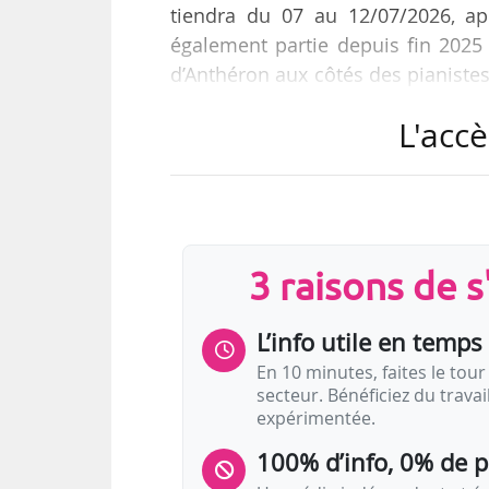
tiendra du 07 au 12/07/2026, a
également partie depuis fin 2025
d’Anthéron aux côtés des pianistes 
Julien-Laferrière.
L'accè
Le festival aura lieu dans la Sall
1955 et dont l’acoustique est
manifestation recevra des artistes
Capuçon. Elle a également l’objecti
3 raisons de 
L’info utile en temps 
En 10 minutes, faites le tour 
secteur. Bénéficiez du trava
expérimentée.
100% d’info, 0% de 