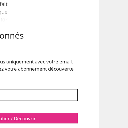
ait
que
ctor
abonnés
e en
 La
naud
s uniquement avec votre email.
 votre abonnement découverte
tifier / Découvrir