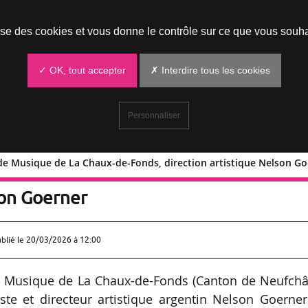
Prendre un rendez-vous
lise des cookies et vous donne le contrôle sur ce que vous souha
✓ OK, tout accepter
✗ Interdire tous les cookies
Personnaliser
 de Musique de La Chaux-de-Fonds, direction artistique Nelson G
stival de Musique de La Chaux-de-Fon
son Goerner
ublié le
20/03/2026 à 12:00
de Musique de La Chaux-de-Fonds (Canton de Neufchât
niste et directeur artistique argentin Nelson Goerne