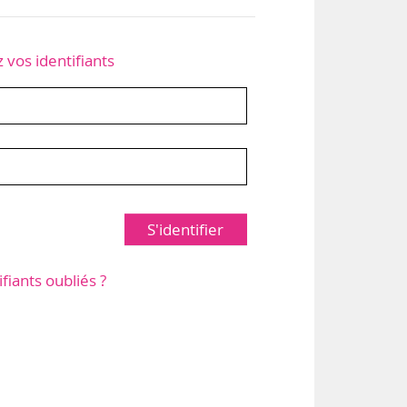
z vos identifiants
S'identifier
ifiants oubliés ?