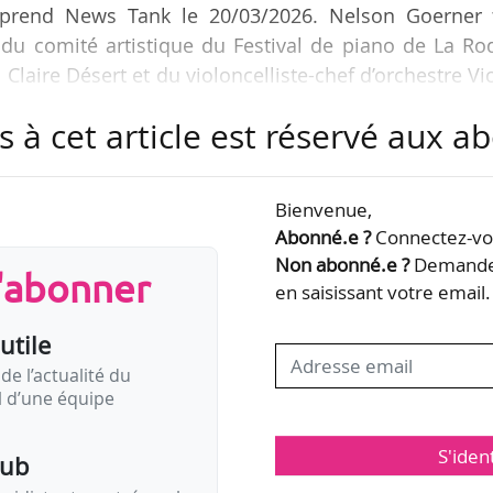
pprend News Tank le 20/03/2026. Nelson Goerner f
 du comité artistique du Festival de piano de La Ro
Claire Désert et du violoncelliste-chef d’orchestre Vi
s à cet article est réservé aux 
e de musique de La Chaux-de-Fonds qui a été inauguré
 reconnue internationalement pour sa qualité.
Bienvenue,
 tels la pianiste Martha Argerich ou le violoniste Re
Abonné.e ?
Connectez-vou
f de « soutenir la jeune génération » …
Non abonné.e ?
Demandez
s'abonner
en saisissant votre email.
utile
de l’actualité du
il d’une équipe
S'iden
pub