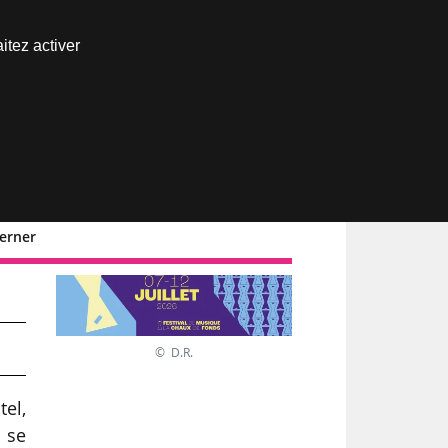
Nous joindre
itez activer
Espace abonné
oerner
ds,
© D.R.
el,
r se