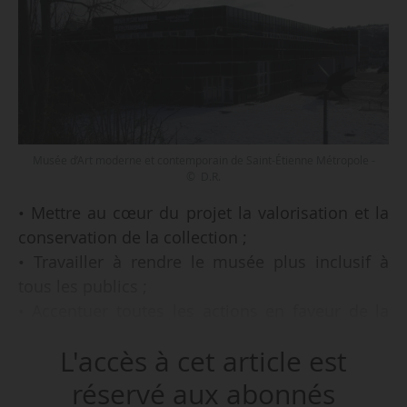
Musée d’Art moderne et contemporain de Saint-Étienne Métropole -
© D.R.
• Mettre au cœur du projet la valorisation et la
conservation de la collection ;
• Travailler à rendre le musée plus inclusif à
tous les publics ;
• Accentuer toutes les actions en faveur de la
transition écologique et la réduction de l’impact
L'accès à cet article est
environnemental de l’équipement,
tels sont les trois grands axes du nouveau
réservé aux abonnés