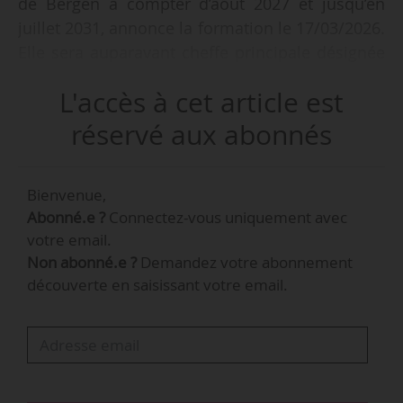
de Bergen à compter d’août 2027 et jusqu’en
juillet 2031, annonce la formation le 17/03/2026.
Elle sera auparavant cheffe principale désignée
à partir d’août 2026 et inaugurera dans cette
L'accès à cet article est
fonction la saison 2026-2027 de l’orchestre. Elle
succède au britannique Edward Gardner en
réservé aux abonnés
poste de 2015 à 2024.
Bienvenue,
Première cheffe norvégienne à prendre la tête
Abonné.e ?
Connectez-vous uniquement avec
de l’Orchestre philharmonique de Bergen
votre email.
depuis 1985, elle est également la première
Non abonné.e ?
Demandez votre abonnement
femme norvégienne à occuper le poste de chef
découverte en saisissant votre email.
principal d’un « grand » orchestre symphonique
norvégien. Elle dirigera la formation 10 à 12
concerts par saison et l’accompagnera lors de
tournées internationales.