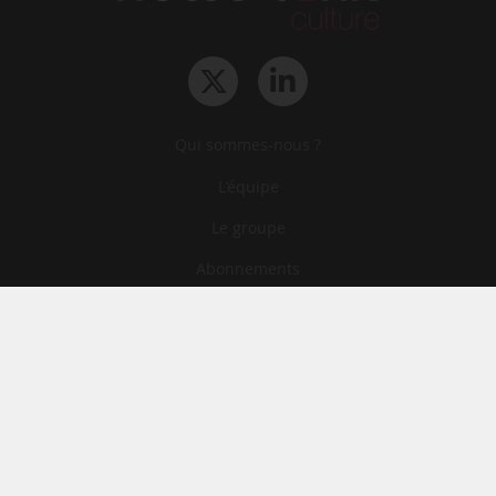
Qui sommes-nous ?
L‘équipe
Le groupe
Abonnements
Contact
Archives
CGA
Mentions légales
Confidentialité