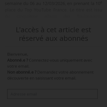
e
semaine du 06 au 12/03/2026, en prenant la 10
place du Top YouTube France. Le titre est issu
du cinquième album des Toulousains,
« Karma », sorti le 13/03/2026, près de quatre
L'accès à cet article est
ans après leur dernier album « Les autres c’est
nous » (paru en juin 2022).
réservé aux abonnés
En haut du classement, les cinq premières
Bienvenue,
positions restent inchangées par rapport à la
Abonné.e ?
Connectez-vous uniquement avec
semaine précédente, « Parisienne » de Gims et
votre email.
er
e
La Mano 1.9 demeurant 1
pour la 29
semaine
Non abonné.e ?
Demandez votre abonnement
consécutive, avec 1,3 million de vues.
découverte en saisissant votre email.
« Met Gala » de Le Crime fait sa première
e
apparition dans le Top 20, à la 19
position
(379 757 vues), au cours de sa troisième
semaine d’exploitation. Par ailleurs, le clip de