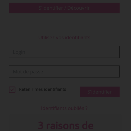
« Golden », la bande-son du film d’animation
S'identifier / Découvrir
« KPop…
Utilisez vos identifiants
Retenir mes identifiants
S'identifier
Identifiants oubliés ?
3 raisons de