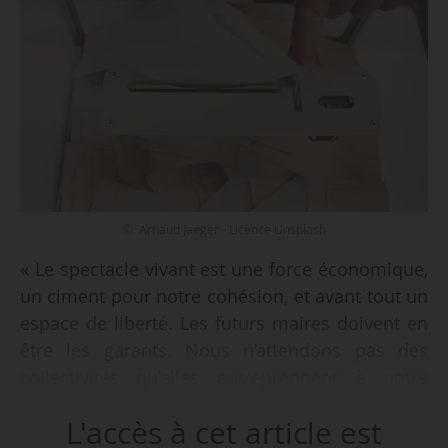
© Arnaud Jaeger - Licence Unsplash
« Le spectacle vivant est une force économique,
un ciment pour notre cohésion, et avant tout un
espace de liberté. Les futurs maires doivent en
être les garants. Nous n’attendons pas des
collectivités qu’elles entreprennent à notre
place, mais bien qu’elles soient à l’initiative d’un
L'accès à cet article est
pacte local pour la culture : un pacte de