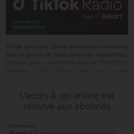
TikTok lance une station de radio en partenariat
avec le groupe de radio américain iHeartMedia,
diffusée pour la première fois le 13/03/2026.
Baptisée « TikTok Radio from iHeart », elle
« combinera le moteur de découverte et
l’influence culturelle de TikTok avec l’expertise et
L'accès à cet article est
les personnalités reconnues d’iHeart pour offrir
aux fans une nouvelle manière d’écouter des
réservé aux abonnés
titres de leurs artistes préférés ».
Bienvenue,
La station est animée par des présentateurs
Abonné.e ?
Connectez-vous uniquement avec