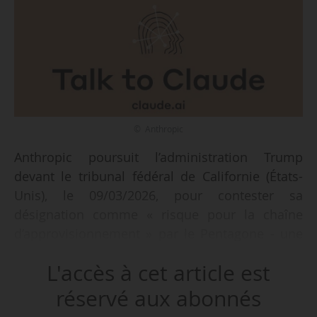
© Anthropic
Anthropic poursuit l’administration Trump
devant le tribunal fédéral de Californie (États-
Unis), le 09/03/2026, pour contester sa
désignation comme « risque pour la chaîne
d’approvisionnement » par le Pentagone - une
mesure historiquement réservée aux
L'accès à cet article est
adversaires étrangers. La plainte qualifie ces
actions d'« inédites et illégales » et indique
réservé aux abonnés
qu’elles « causent à Anthropic un préjudice