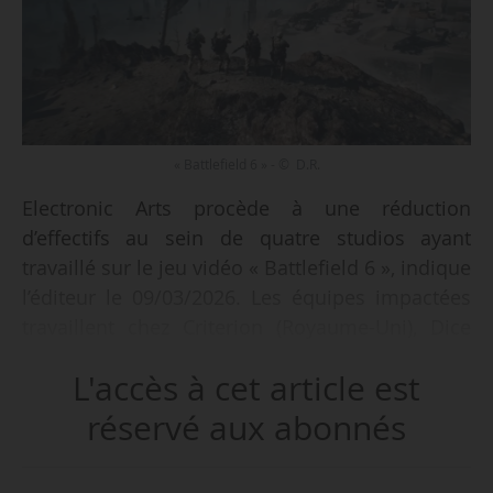
« Battlefield 6 » - © D.R.
Electronic Arts procède à une réduction
d’effectifs au sein de quatre studios ayant
travaillé sur le jeu vidéo « Battlefield 6 », indique
l’éditeur le 09/03/2026. Les équipes impactées
travaillent chez Criterion (Royaume-Uni), Dice
(Suède), Ripple Effect (États-Unis) et Motive
L'accès à cet article est
(Canada). Le nombre de salariés concernés n’a
pas été communiqué.
réservé aux abonnés
« Nous avons apporté des modifications ciblées