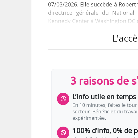
07/03/2026. Elle succède à Robert 
directrice générale du Nationa
Kennedy Center à Washington DC qu
L'accè
« J’avais l’intention de rester jus
était de plus en plus difficile d’a
tenu des forces externes qui sont
a-t-elle déclaré au Los Angeles Ti
3 raisons de 
Avant d’intégrer le National Symp
L’info utile en temps 
En 10 minutes, faites le tour 
secteur. Bénéficiez du trava
expérimentée.
100% d’info, 0% de 