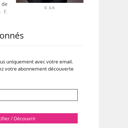
n de
© D.R.
 F.
abonnés
s il
mpte
e »,
s uniquement avec votre email.
 votre abonnement découverte
tifier / Découvrir