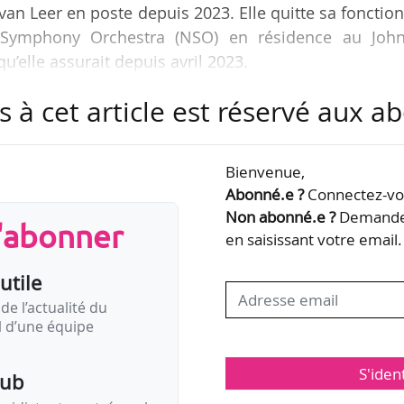
van Leer en poste depuis 2023. Elle quitte sa fonctio
l Symphony Orchestra (NSO) en résidence au John
’elle assurait depuis avril 2023.
s à cet article est réservé aux 
e
qu’au 100
anniversaire [de l’orchestre] en 2031, mai
tteindre les objectifs que nous nous étions fixés, co
 à l’œuvre et qui échappent totalement à mon contrôl
Bienvenue,
mes.
Abonné.e ?
Connectez-vou
Non abonné.e ?
Demandez
s'abonner
hony Orchestra, Jean Davidson était…
en saisissant votre email.
utile
de l’actualité du
il d’une équipe
S'iden
pub