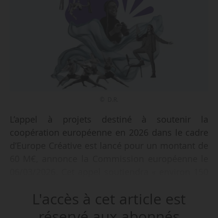
© D.R.
L’appel à projets destiné à soutenir la
coopération européenne en 2026 dans le cadre
d’Europe Créative est lancé pour un montant de
60 M€, annonce la Commission européenne le
06/03/2026. Cet appel soutiendra « environ 150
projets menant un large éventail d’activités
L'accès à cet article est
culturelles et créatives, favorisant notamment la
coopération transfrontière, le renforcement des
réservé aux abonnés