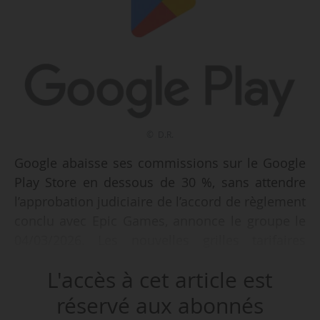
© D.R.
Google abaisse ses commissions sur le Google
Play Store en dessous de 30 %, sans attendre
l’approbation judiciaire de l’accord de règlement
conclu avec Epic Games, annonce le groupe le
04/03/2026. Les nouvelles grilles tarifaires
s’appliquent aux États-Unis, au Royaume-Uni et
L'accès à cet article est
dans l’Espace économique européen (EEE) à
compter du 30/06/2026.
réservé aux abonnés