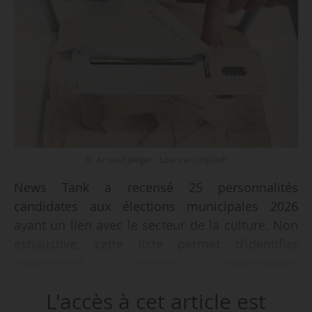
© Arnaud Jaeger - Licence Unsplash
News Tank a recensé 25 personnalités
candidates aux élections municipales 2026
ayant un lien avec le secteur de la culture. Non
exhaustive, cette liste permet d’identifier
notamment d’anciens responsables
gouvernementaux, des parlementaires et des
L'accès à cet article est
adjoints au maire ayant mené des missions ou