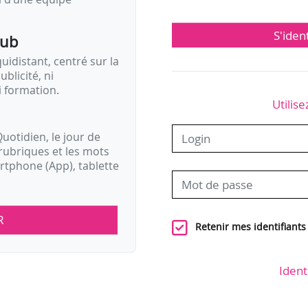
S'iden
pub
idistant, centré sur la
ublicité, ni
i formation.
Utilise
uotidien, le jour de
rubriques et les mots
artphone (App), tablette
R
Retenir mes identifiants
Ident