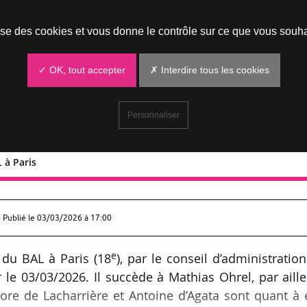
Prendre un rendez-vous
lise des cookies et vous donne le contrôle sur ce que vous souha
✓ OK, tout accepter
✗ Interdire tous les cookies
Personnaliser
 à Paris
du BAL à Paris
 Publié le
03/03/2026 à 17:00
e
 du BAL à Paris (18
), par le conseil d’administratio
r le 03/03/2026. Il succède à Mathias Ohrel, par aill
ore de Lacharrière et Antoine d’Agata sont quant à 