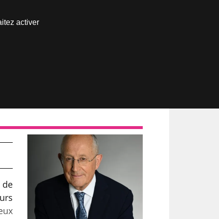
Nous joindre
itez activer
Espace abonné
n de
eurs
eux