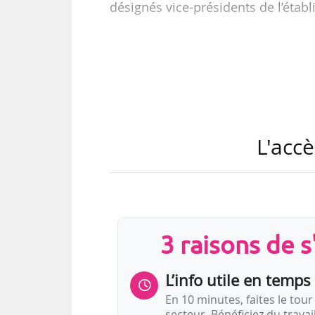
désignés vice-présidents de l’étab
Ancien membre du Conseil d’État,
dans les secteurs bancaire et publi
Groupe La Poste (2013-2025) et pr
Il a également été directeur géné
directeur général d’Havas (2005-20
L'accè
« Engagé de longue date dans le sou
3 raisons de 
L’info utile en temps 
En 10 minutes, faites le tour 
secteur. Bénéficiez du trava