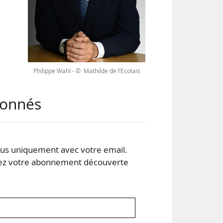
tés
l du
13).
) et
Philippe Wahl - © Mathilde de l’Ecotais
abonnés
s uniquement avec votre email.
 votre abonnement découverte