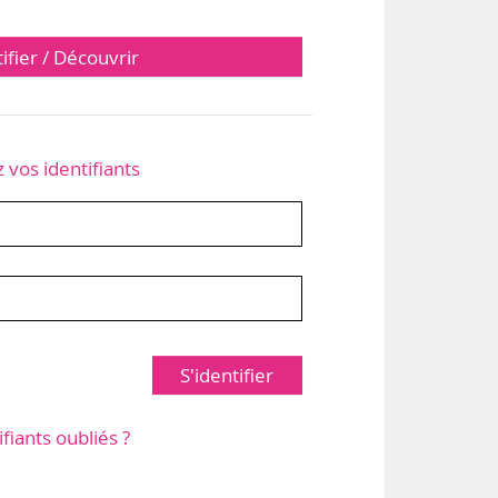
tifier / Découvrir
z vos identifiants
S'identifier
ifiants oubliés ?