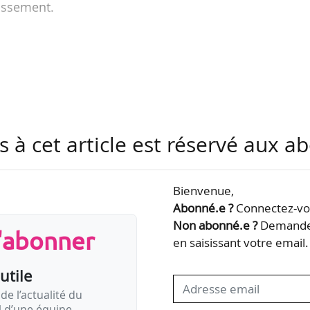
lissement.
 Philippe Wahl a notamment exercé des responsabili
c. Il a, entre autres, été président-directeur généra
ésident du Directoire de La Banque Postale (2011-20
ral pour la France de la Bank of Scotland (2007-2011
06).
s à cet article est réservé aux 
tien aux initiatives d’intérêt général et aux projets…
Bienvenue,
Abonné.e ?
Connectez-vou
Non abonné.e ?
Demandez
s'abonner
en saisissant votre email.
utile
de l’actualité du
il d’une équipe