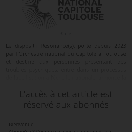
© D.R.
Le dispositif Résonance(s), porté depuis 2023
par l’Orchestre national du Capitole à Toulouse
et destiné aux personnes présentant des
troubles psychiques, entre dans un processus
de labellisation à l’échelle nationale, annonce la
formation le 02/03/2026. Son développement se
L'accès à cet article est
déploie auprès de binômes (structure artistique
/ structure de santé) qui cherchent à s’engager
réservé aux abonnés
en faveur de la santé mentale. Le guitariste
toulousain Thibaut Garcia en est
Bienvenue,
« l’ambassadeur ». La santé mentale a été
Abonné.e ?
Connectez-vous uniquement avec