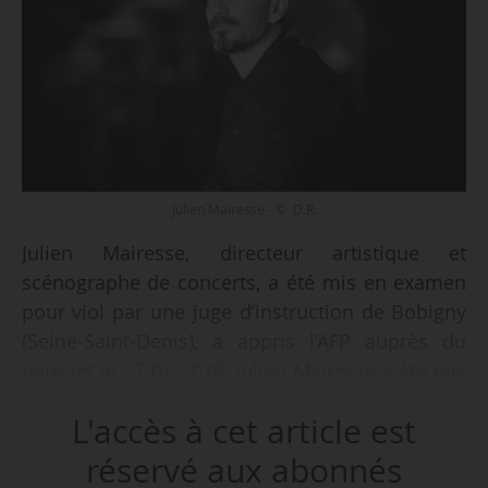
Julien Mairesse - © D.R.
Julien Mairesse, directeur artistique et
scénographe de concerts, a été mis en examen
pour viol par une juge d’instruction de Bobigny
(Seine-Saint-Denis), a appris l’AFP auprès du
parquet le 27/02/2026. Julien Mairesse a été mis
en examen le 25/09/2025 pour « viol commis
L'accès à cet article est
par une personne en état d’ivresse manifeste »,
selon le parquet. Les faits remontent à « mi-
réservé aux abonnés