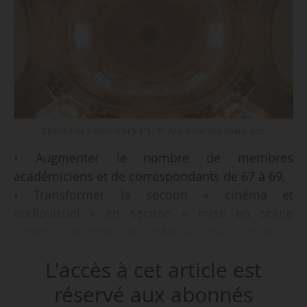
e
L’Institut de France (Paris 6
) - © Académie des beaux-arts
• Augmenter le nombre de membres
académiciens et de correspondants de 67 à 69,
• Transformer la section « cinéma et
audiovisuel » en section « mise en scène
(cinéma, audiovisuel, théâtre, opéra et autre
spectacle vivant) » et passer son nombre de
L'accès à cet article est
membres de six à huit,
tel est notamment l’objet d’un décret
réservé aux abonnés
approuvant la modification des statuts de