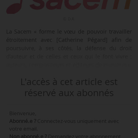
© D.R.
La Sacem « forme le vœu de pouvoir travailler
étroitement avec [Catherine Pégard] afin de
poursuivre, à ses côtés, la défense du droit
d’auteur et de celles et ceux qui le font vivre :
auteurs, compositeurs et éditeurs de musique »,
déclare-t-elle le 27/02/2026.
L'accès à cet article est
« Dans un contexte de transformations
réservé aux abonnés
profondes du secteur culturel, la création a plus
que jamais besoin d’un ministère de la Culture
Bienvenue,
ambitieux, à l’écoute des artistes et attentif aux
Abonné.e ?
Connectez-vous uniquement avec
équilibres qui permettent la vitalité de
votre email.
l’écosystème musical. L’essor de l’intelligence
Non abonné.e ?
Demandez votre abonnement