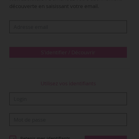
artificielle générative soulève des questions
découverte en saisissant votre email.
majeures pour la création et pour son modèle
de rémunération. Dans ce cadre, la Sacem
rappelle l’importance d’avancer vers un cadre
clair garantissant le respect du droit d’auteur et
la juste rémunération des œuvres…
S'identifier / Découvrir
Utilisez vos identifiants
Retenir mes identifiants