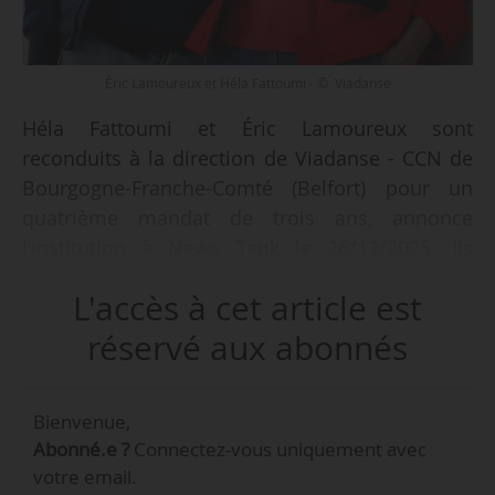
Éric Lamoureux et Héla Fattoumi - © Viadanse
Héla Fattoumi et Éric Lamoureux sont
reconduits à la direction de Viadanse - CCN de
Bourgogne-Franche-Comté (Belfort) pour un
quatrième mandat de trois ans, annonce
l’institution à News Tank le 26/12/2025. Ils
occupent le poste depuis 2015. Ce nouveau
L'accès à cet article est
mandat couvre la période du 01/01/2026 au
31/12/2028.
réservé aux abonnés
« Il s’agit d’un renouvellement pour “raisons
Bienvenue,
particulières”, ce qui donne droit au
Abonné.e ?
Connectez-vous uniquement avec
renouvellement d’un mandat complet. La
votre email.
proposition qui a été faite aux partenaires