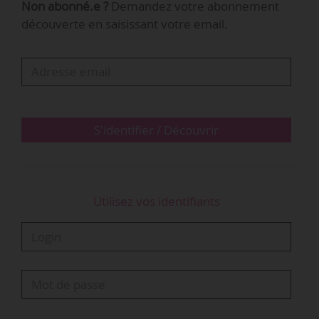
Non abonné.e ?
Demandez votre abonnement
publics était d’accompagner Héla Fattoumi et
découverte en saisissant votre email.
Éric Lamoureux jusqu’à la fin de leur trajectoire
d’artistes, et aussi de consolider la dimension
transfrontalière du CCN avant le passage à une
nouvelle direction. Celle-ci a été validée à
l’unanimité », indique le CCN.
S'identifier / Découvrir
La direction d’un centre chorégraphique national
Une…
Utilisez vos identifiants